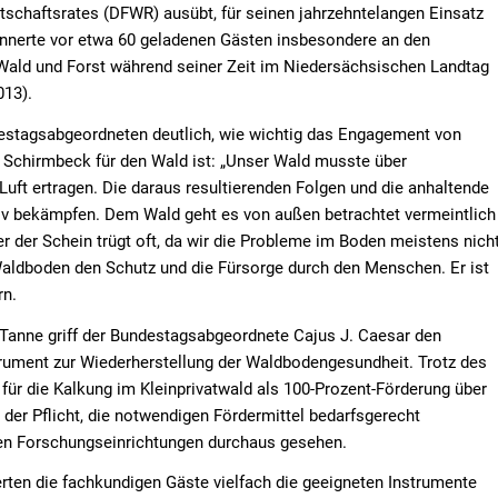
tschaftsrates (DFWR) ausübt, für seinen jahrzehntelangen Einsatz
innerte vor etwa 60 geladenen Gästen insbesondere an den
 Wald und Forst während seiner Zeit im Niedersächsischen Landtag
013).
estagsabgeordneten deutlich, wie wichtig das Engagement von
 Schirmbeck für den Wald ist: „Unser Wald musste über
uft ertragen. Die daraus resultierenden Folgen und die anhaltende
iv bekämpfen. Dem Wald geht es von außen betrachtet vermeintlich
er der Schein trügt oft, da wir die Probleme im Boden meistens nich
aldboden den Schutz und die Fürsorge durch den Menschen. Er ist
rn.
n Tanne griff der Bundestagsabgeordnete Cajus J. Caesar den
trument zur Wiederherstellung der Waldbodengesundheit. Trotz des
 für die Kalkung im Kleinprivatwald als 100-Prozent-Förderung über
 der Pflicht, die notwendigen Fördermittel bedarfsgerecht
 den Forschungseinrichtungen durchaus gesehen.
rten die fachkundigen Gäste vielfach die geeigneten Instrumente