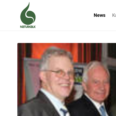
News
K