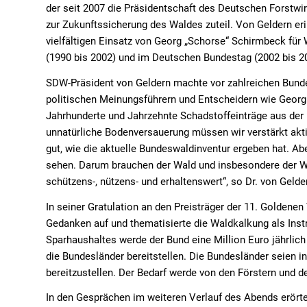
der seit 2007 die Präsidentschaft des Deutschen Forstwir
zur Zukunftssicherung des Waldes zuteil. Von Geldern er
vielfältigen Einsatz von Georg „Schorse“ Schirmbeck für
(1990 bis 2002) und im Deutschen Bundestag (2002 bis 2
SDW-Präsident von Geldern machte vor zahlreichen Bund
politischen Meinungsführern und Entscheidern wie Georg
Jahrhunderte und Jahrzehnte Schadstoffeinträge aus der L
unnatürliche Bodenversauerung müssen wir verstärkt akt
gut, wie die aktuelle Bundeswaldinventur ergeben hat. Ab
sehen. Darum brauchen der Wald und insbesondere der W
schützens-, nützens- und erhaltenswert“, so Dr. von Gelde
In seiner Gratulation an den Preisträger der 11. Goldene
Gedanken auf und thematisierte die Waldkalkung als Ins
Sparhaushaltes werde der Bund eine Million Euro jährlich
die Bundesländer bereitstellen. Die Bundesländer seien in
bereitzustellen. Der Bedarf werde von den Förstern und
In den Gesprächen im weiteren Verlauf des Abends erörte