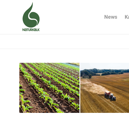
News
K