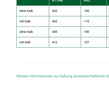
DT/HA
REL.
ohne Kalk
423
100
mit Kalk
462
110
ohne Kalk
385
100
mit Kalk
412
107
Weitere Informationen zur Kalkung landwirtschaftlicher Ku