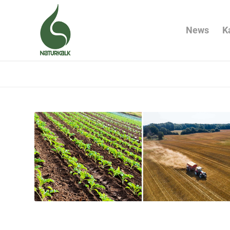
News
K