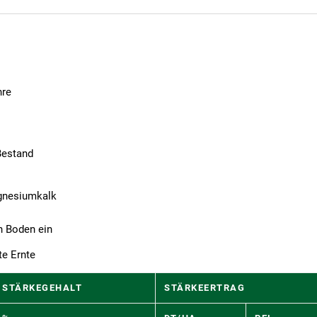
hre
Bestand
agnesiumkalk
n Boden ein
te Ernte
STÄRKEGEHALT
STÄRKEERTRAG