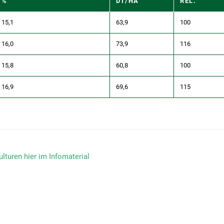
%
DT/HA
REL.
15,1
63,9
100
16,0
73,9
116
15,8
60,8
100
16,9
69,6
115
lturen hier im Infomaterial