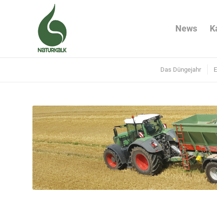
News
K
Das Düngejahr
E