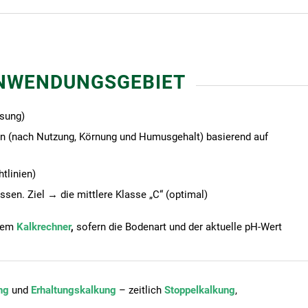
ANWENDUNGSGEBIET
sung)
en (nach Nutzung, Körnung und Humusgehalt) basierend auf
tlinien)
sen. Ziel → die mittlere Klasse „C“ (optimal)
 dem
Kalkrechner
,
sofern die Bodenart und der aktuelle pH-Wert
ng
und
Erhaltungskalkung
– zeitlich
Stoppelkalkung
,