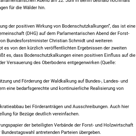
rlamentarischen Abend am 22. Juni in Berlin deshalb nochmals
en für die Wälder hin.
nung der positiven Wirkung von Bodenschutzkalkungen“, das ist eine
gemeinschaft (DHG) auf dem Parlamentarischen Abend der Forst-
 von Bundesforstminister Christian Schmidt und weiteren
t es von den kürzlich veröffentlichten Ergebnissen der zweiten
ßt es, dass Bodenschutzkalkungen einen positiven Einfluss auf die
g der Versauerung des Oberbodens entgegenwirken (Quelle:
tützung und Förderung der Waldkalkung auf Bundes-, Landes- und
rn eine bedarfsgerechte und kontinuierliche Realisierung von
rokratieabbau bei Förderanträgen und Ausschreibungen. Auch hier
llung für Bezüge deutlich vereinfachen.
gspapier der beteiligten Verbände der Forst- und Holzwirtschaft
r Bundestagswahl antretenden Parteien übergeben.