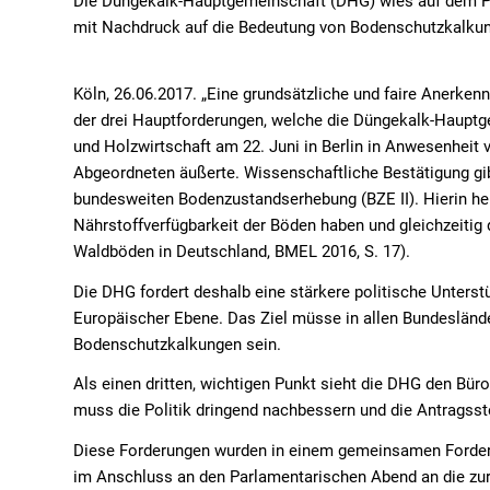
Die Düngekalk-Hauptgemeinschaft (DHG) wies auf dem Pa
mit Nachdruck auf die Bedeutung von Bodenschutzkalkung
Köln, 26.06.2017. „Eine grundsätzliche und faire Anerken
der drei Hauptforderungen, welche die Düngekalk-Haupt
und Holzwirtschaft am 22. Juni in Berlin in Anwesenheit
Abgeordneten äußerte. Wissenschaftliche Bestätigung gib
bundesweiten Bodenzustandserhebung (BZE II). Hierin hei
Nährstoffverfügbarkeit der Böden haben und gleichzeiti
Waldböden in Deutschland, BMEL 2016, S. 17).
Die DHG fordert deshalb eine stärkere politische Unters
Europäischer Ebene. Das Ziel müsse in allen Bundeslände
Bodenschutzkalkungen sein.
Als einen dritten, wichtigen Punkt sieht die DHG den Bü
muss die Politik dringend nachbessern und die Antragsste
Diese Forderungen wurden in einem gemeinsamen Forderun
im Anschluss an den Parlamentarischen Abend an die zu