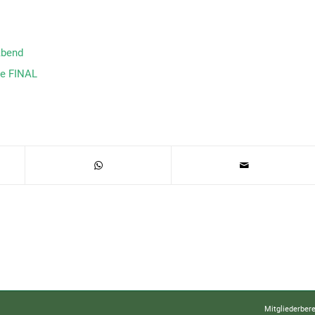
Abend
de FINAL
Mitgliederber