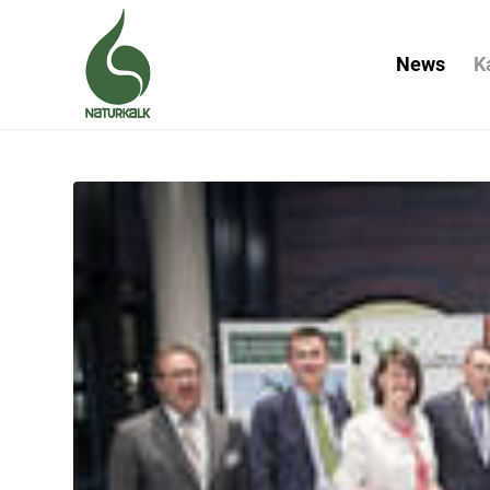
News
K