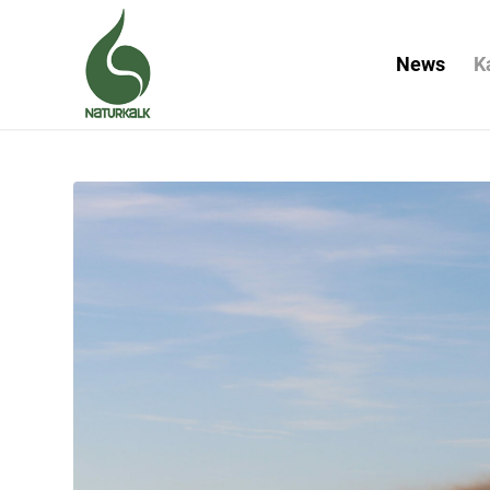
News
K