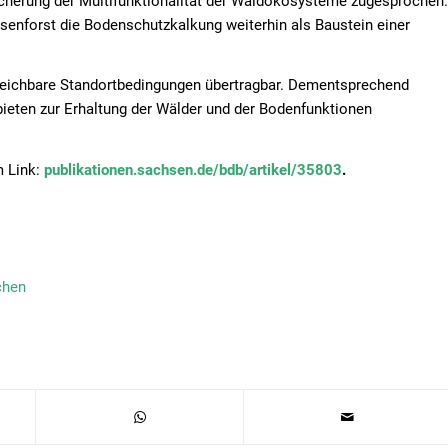
icherung der Multifunktionalität der Waldökosysteme zugesprochen.
senforst die Bodenschutzkalkung weiterhin als Baustein einer
gleichbare Standortbedingungen übertragbar. Dementsprechend
ieten zur Erhaltung der Wälder und der Bodenfunktionen
m Link:
publikationen.sachsen.de/bdb/artikel/35803
.
chen