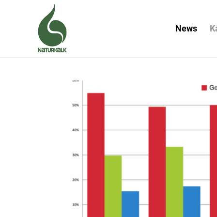
News
K