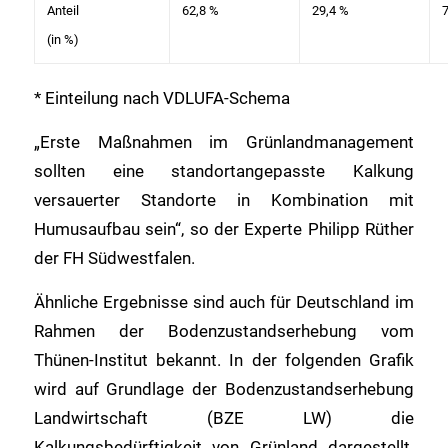
Anteil
62,8 %
29,4 %
7
(in %)
* Einteilung nach VDLUFA-Schema
„Erste Maßnahmen im Grünlandmanagement
sollten eine standortangepasste Kalkung
versauerter Standorte in Kombination mit
Humusaufbau sein“, so der Experte Philipp Rüther
der FH Südwestfalen.
Ähnliche Ergebnisse sind auch für Deutschland im
Rahmen der Bodenzustandserhebung vom
Thünen-Institut bekannt. In der folgenden Grafik
wird auf Grundlage der Bodenzustandserhebung
Landwirtschaft (BZE LW) die
Kalkungsbedürftigkeit von Grünland dargestellt.